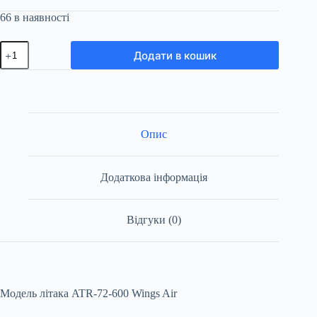
66 в наявності
ATR-
Додати в кошик
72-
600
Wings
Air
Прозорий
фюзеляж
кількість
Опис
Додаткова інформація
Відгуки (0)
Модель літака ATR-72-600 Wings Air