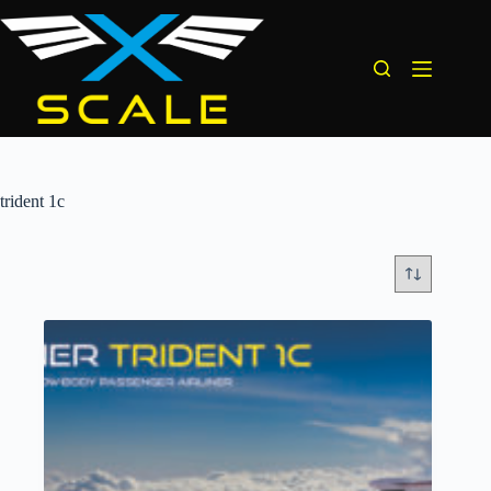
Перейти
до
вмісту
trident 1c